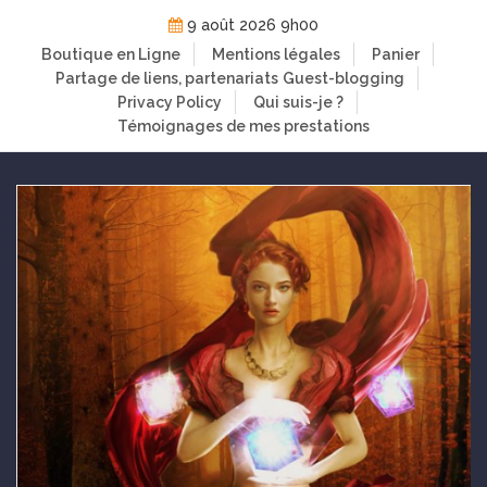
Skip
9 août 2026 9h00
to
Boutique en Ligne
Mentions légales
Panier
content
Partage de liens, partenariats
Guest-blogging
Privacy Policy
Qui suis-je ?
Témoignages de mes prestations