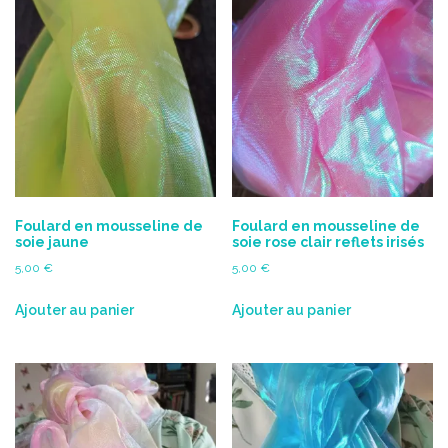
Foulard en mousseline de
Foulard en mousseline de
soie jaune
soie rose clair reflets irisés
5,00
€
5,00
€
Ajouter au panier
Ajouter au panier