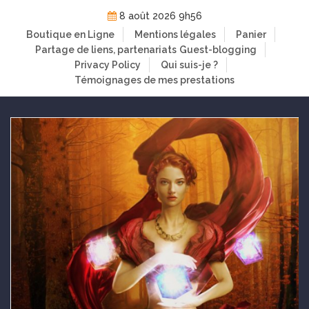
Skip
8 août 2026 9h56
to
Boutique en Ligne
Mentions légales
Panier
content
Partage de liens, partenariats
Guest-blogging
Privacy Policy
Qui suis-je ?
Témoignages de mes prestations