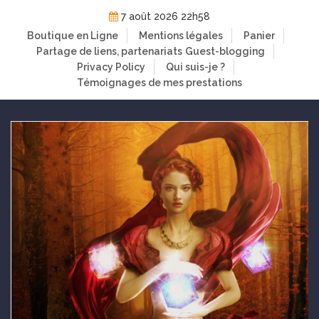
Skip
7 août 2026 22h58
to
Boutique en Ligne
Mentions légales
Panier
content
Partage de liens, partenariats
Guest-blogging
Privacy Policy
Qui suis-je ?
Témoignages de mes prestations