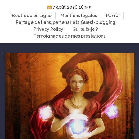
Skip
7 août 2026 18h59
to
Boutique en Ligne
Mentions légales
Panier
content
Partage de liens, partenariats
Guest-blogging
Privacy Policy
Qui suis-je ?
Témoignages de mes prestations