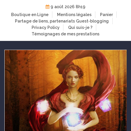
Skip
9 août 2026 8h19
to
Boutique en Ligne
Mentions légales
Panier
content
Partage de liens, partenariats
Guest-blogging
Privacy Policy
Qui suis-je ?
Témoignages de mes prestations