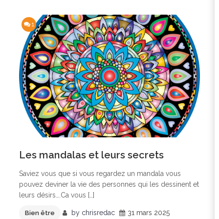
1
Les mandalas et leurs secrets
Saviez vous que si vous regardez un mandala vous
pouvez deviner la vie des personnes qui les dessinent et
leurs désirs….Ca vous […]
by
chrisredac
31 mars 2025
Bien être