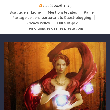
Skip
7 août 2026 4h43
to
Boutique en Ligne
Mentions légales
Panier
content
Partage de liens, partenariats
Guest-blogging
Privacy Policy
Qui suis-je ?
Témoignages de mes prestations