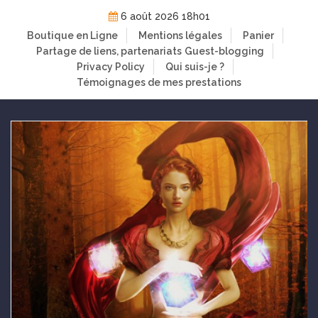
Skip
6 août 2026 18h01
to
Boutique en Ligne
Mentions légales
Panier
content
Partage de liens, partenariats
Guest-blogging
Privacy Policy
Qui suis-je ?
Témoignages de mes prestations